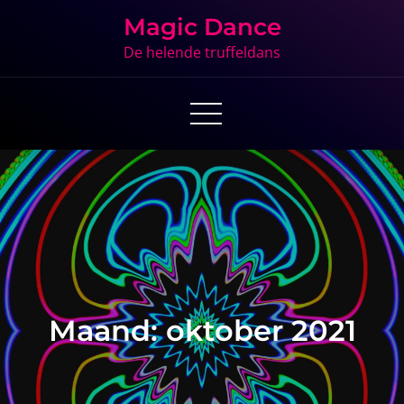
Skip
Magic Dance
to
De helende truffeldans
content
Maand:
oktober 2021