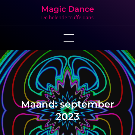
Skip
Magic Dance
to
De helende truffeldans
content
Maand:
september
2023