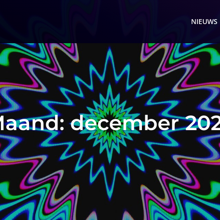
NIEUWS
aand:
december 20