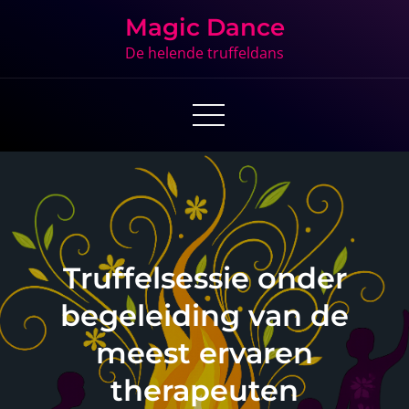
Skip
Magic Dance
to
De helende truffeldans
content
Truffelsessie onder
begeleiding van de
meest ervaren
therapeuten