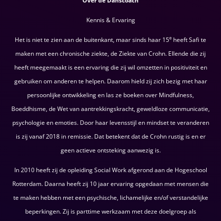
Over de Danscoach
Kennis & Ervaring
e
Het is niet te zien aan de buitenkant, maar sinds haar 15
heeft Safi te
maken met een chronische ziekte, de Ziekte van Crohn. Ellende die zij
heeft meegemaakt is een ervaring die zij wil omzetten in positiviteit en
gebruiken om anderen te helpen. Daarom hield zij zich bezig met haar
persoonlijke ontwikkeling en las ze boeken over Mindfulness,
Boeddhisme, de Wet van aantrekkingskracht, geweldloze communicatie,
psychologie en emoties. Door haar levensstijl en mindset te veranderen
is zij vanaf 2018 in remissie. Dat betekent dat de Crohn rustig is en er
geen actieve ontsteking aanwezig is.
In 2010 heeft zij de opleiding Social Work afgerond aan de Hogeschool
Rotterdam. Daarna heeft zij 10 jaar ervaring opgedaan met mensen die
te maken hebben met een psychische, lichamelijke en/of verstandelijke
beperkingen. Zij is parttime werkzaam met deze doelgroep als