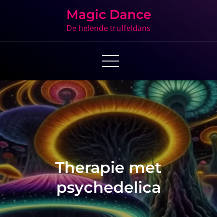
Skip
Magic Dance
to
De helende truffeldans
content
Therapie met
psychedelica