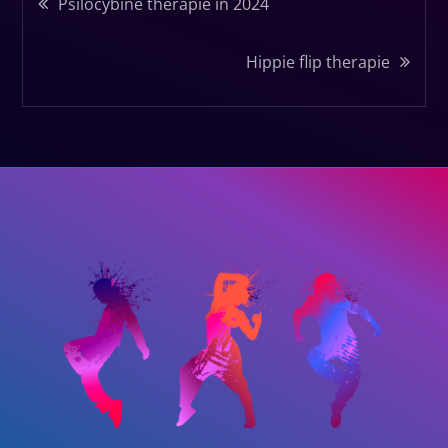
Bericht
Psilocybine therapie in 2024
navigatie
Hippie flip therapie