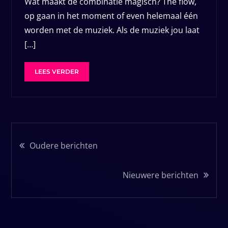
Wat maakt de combinatie magisch? The flow,
op gaan in het moment of even helemaal één
worden met de muziek. Als de muziek jou laat
[…]
LEES VERDER
Berichtennavigatie
Oudere berichten
Nieuwere berichten