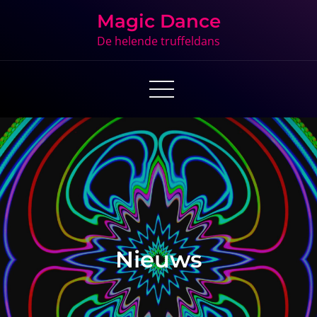
Skip
Magic Dance
to
De helende truffeldans
content
Nieuws